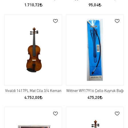
1.710,72
95,04
Vivaldi 1417PL Mat Cila 3/4 Keman
Wittner W917916 Çello Kuyruk Bağı
4.752,00
475,20