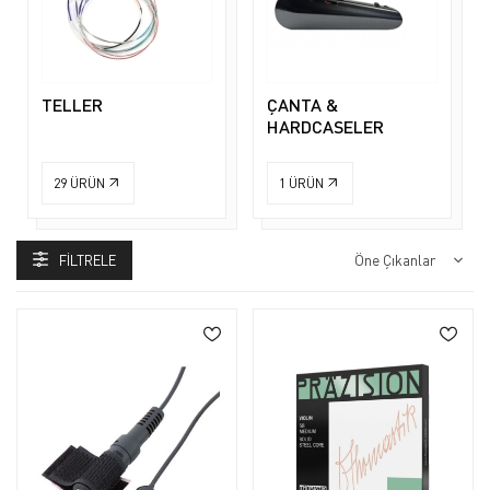
TELLER
ÇANTA &
HARDCASELER
29
ÜRÜN
1
ÜRÜN
FILTRELE