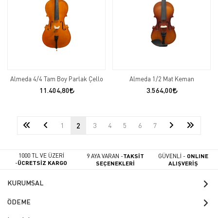
Almeda 4/4 Tam Boy Parlak Çello
Almeda 1/2 Mat Keman
11.404,80
3.564,00
1
2
3
4
5
6
7
1000 TL VE ÜZERİ
9 AYA VARAN -
TAKSİT
GÜVENLİ -
ONLINE
-
ÜCRETSİZ KARGO
SEÇENEKLERİ
ALIŞVERİŞ
KURUMSAL
ÖDEME