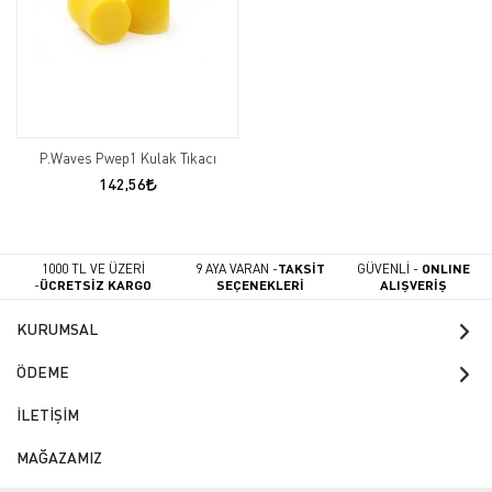
P.Waves Pwep1 Kulak Tıkacı
142,56
1000 TL VE ÜZERİ
9 AYA VARAN -
TAKSİT
GÜVENLİ -
ONLINE
-
ÜCRETSİZ KARGO
SEÇENEKLERİ
ALIŞVERİŞ
KURUMSAL
ÖDEME
İLETİŞİM
MAĞAZAMIZ