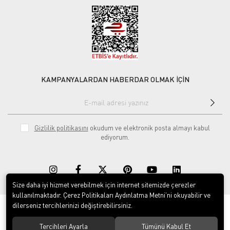
KAMPANYALARDAN HABERDAR OLMAK İÇİN
Gizlilik politikasını
okudum ve elektronik posta almayı kabul
ediyorum.
Size daha iyi hizmet verebilmek için internet sitemizde çerezler
kullanılmaktadır. Çerez Politikaları Aydınlatma Metni’ni okuyabilir ve
dilerseniz tercihlerinizi değiştirebilirsiniz.
© 2020
Rekor Müzik
. Tüm hakları saklıdır.
Tercihleri Ayarla
Tümünü Kabul Et