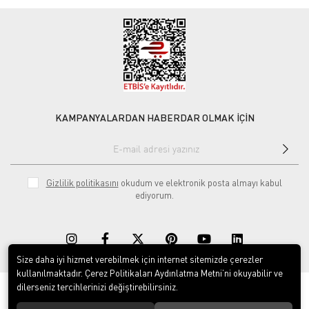
KAMPANYALARDAN HABERDAR OLMAK İÇİN
Gizlilik politikasını
okudum ve elektronik posta almayı kabul
ediyorum.
Size daha iyi hizmet verebilmek için internet sitemizde çerezler
kullanılmaktadır. Çerez Politikaları Aydınlatma Metni’ni okuyabilir ve
dilerseniz tercihlerinizi değiştirebilirsiniz.
© 2020
Rekor Müzik
. Tüm hakları saklıdır.