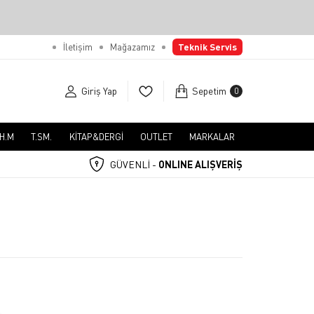
İletişim
Mağazamız
Teknik Servis
Giriş Yap
Sepetim
0
.H.M
T.SM.
KİTAP&DERGİ
OUTLET
MARKALAR
GÜVENLİ -
ONLINE ALIŞVERİŞ