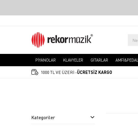
PİYANOLAR
KLAVYELER
GİTARLAR
AMFİ&PEDA
1000 TL VE ÜZERİ -
ÜCRETSİZ KARGO
Kategoriler