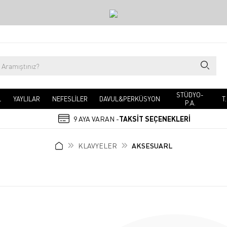
STÜDYO-
L
YAYLILAR
NEFESLİLER
DAVUL&PERKÜSYON
T
P.A.
9 AYA VARAN -
TAKSİT SEÇENEKLERİ
KLAVYELER
AKSESUARL