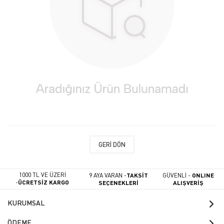
GERI DÖN
1000 TL VE ÜZERİ
9 AYA VARAN -
TAKSİT
GÜVENLİ -
ONLINE
-
ÜCRETSİZ KARGO
SEÇENEKLERİ
ALIŞVERİŞ
KURUMSAL
ÖDEME