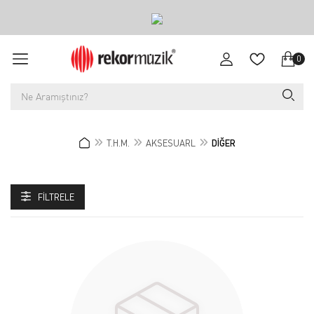
0
T.H.M.
AKSESUARL
DİĞER
FILTRELE