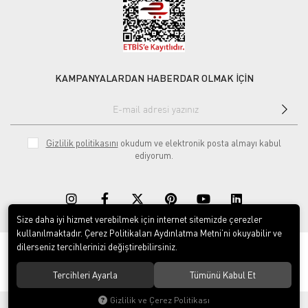
KAMPANYALARDAN HABERDAR OLMAK İÇİN
Gizlilik politikasını
okudum ve elektronik posta almayı kabul
ediyorum.
Size daha iyi hizmet verebilmek için internet sitemizde çerezler
kullanılmaktadır. Çerez Politikaları Aydınlatma Metni’ni okuyabilir ve
dilerseniz tercihlerinizi değiştirebilirsiniz.
© 2020
Rekor Müzik
. Tüm hakları saklıdır.
Tercihleri Ayarla
Tümünü Kabul Et
Gizlilik ve Çerez Politikası
®
Hipotenüs
Yeni Nesil E-Ticaret Sistemleri ile Hazırlanmıştır.