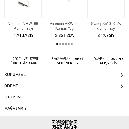
Valencia VBW100
Valencia VBW200
Swing Sb10-3 2/4
Keman Yayı
Keman Yayı
Keman Yayı
1.710,72
2.851,20
617,76
1000 TL VE ÜZERİ
9 AYA VARAN -
TAKSİT
GÜVENLİ -
ONLINE
-
ÜCRETSİZ KARGO
SEÇENEKLERİ
ALIŞVERİŞ
KURUMSAL
ÖDEME
İLETİŞİM
MAĞAZAMIZ