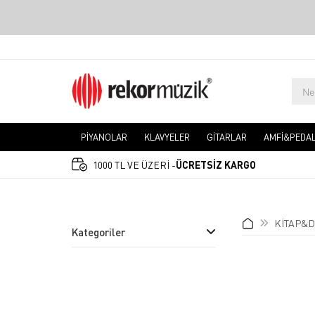
PİYANOLAR
KLAVYELER
GİTARLAR
AMFİ&PEDA
1000 TL VE ÜZERİ -
ÜCRETSİZ KARGO
KİTAP&D
Kategoriler