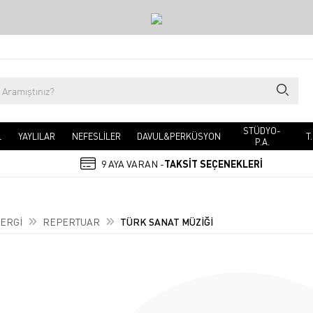
STÜDYO-
L
YAYLILAR
NEFESLİLER
DAVUL&PERKÜSYON
T
P.A.
9 AYA VARAN -
TAKSİT SEÇENEKLERİ
ERGİ
REPERTUAR
TÜRK SANAT MÜZİĞİ