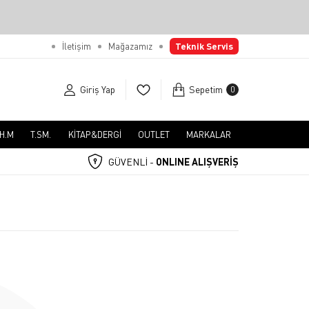
İletişim
Mağazamız
Teknik Servis
Giriş Yap
Sepetim
0
.H.M
T.SM.
KİTAP&DERGİ
OUTLET
MARKALAR
GÜVENLİ -
ONLINE ALIŞVERİŞ