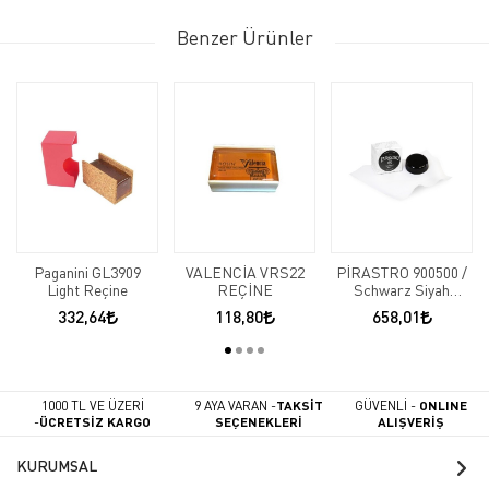
Benzer Ürünler
Paganini GL3909
VALENCİA VRS22
PİRASTRO 900500 /
Light Reçine
REÇİNE
Schwarz Siyah
Reçine
332,64
118,80
658,01
1000 TL VE ÜZERİ
9 AYA VARAN -
TAKSİT
GÜVENLİ -
ONLINE
-
ÜCRETSİZ KARGO
SEÇENEKLERİ
ALIŞVERİŞ
KURUMSAL