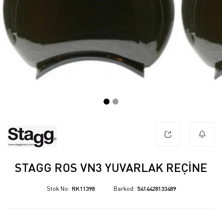
STAGG ROS VN3 YUVARLAK REÇINE
Stok No
RK11398
Barkod
5414428133489