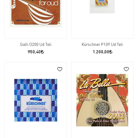
Galli O200 Ud Teli
Kürschner P109 Ud Teli
950,40
1.200,00