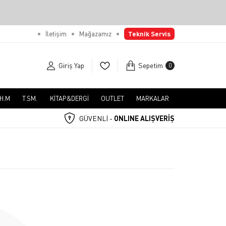
İletişim
Mağazamız
Teknik Servis
Giriş Yap
Sepetim
0
.H.M
T.SM.
KİTAP&DERGİ
OUTLET
MARKALAR
GÜVENLİ -
ONLINE ALIŞVERİŞ