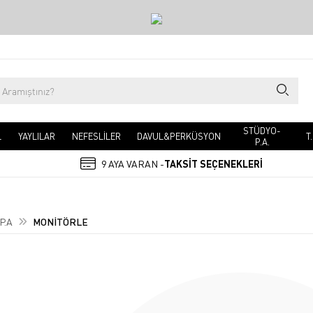
STÜDYO-
L
YAYLILAR
NEFESLİLER
DAVUL&PERKÜSYON
T
P.A.
9 AYA VARAN -
TAKSİT SEÇENEKLERİ
P.A
MONİTÖRLE