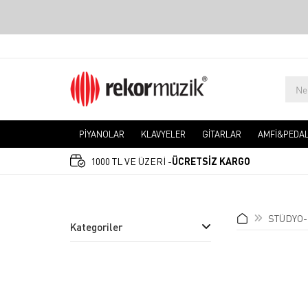
PİYANOLAR
KLAVYELER
GİTARLAR
AMFİ&PEDA
1000 TL VE ÜZERİ -
ÜCRETSİZ KARGO
STÜDYO-
Kategoriler