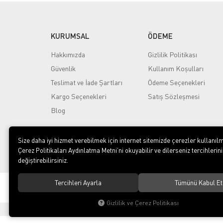
KURUMSAL
ÖDEME
Hakkımızda
Gizlilik Politikası
Güvenlik
Kullanım Koşulları
Teslimat ve İade Şartları
Ödeme Seçenekleri
Kargo Seçenekleri
Satış Sözleşmesi
Blog
Size daha iyi hizmet verebilmek için internet sitemizde çerezler kullanılm
Çerez Politikaları Aydınlatma Metni’ni okuyabilir ve dilerseniz tercihlerini
değiştirebilirsiniz.
Tercihleri Ayarla
Tümünü Kabul Et
© 2020
Rekor Müzik
. Tüm hakları saklıdır.
Gizlilik ve Çerez Politikası