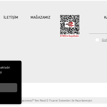
İLETİŞİM
MAĞAZAMIZ
K
Gizl
aktadır.
zi
®
Hipotenüs
Yeni Nesil E-Ticaret Sistemleri ile Hazırlanmıştır.