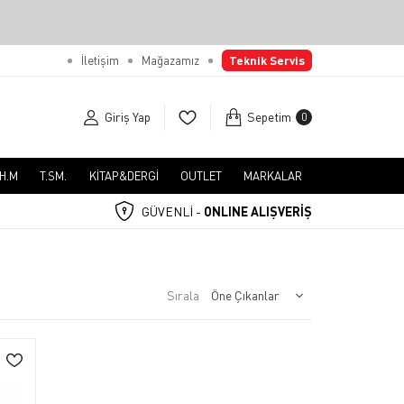
İletişim
Mağazamız
Teknik Servis
Giriş Yap
Sepetim
0
.H.M
T.SM.
KİTAP&DERGİ
OUTLET
MARKALAR
GÜVENLİ -
ONLINE ALIŞVERİŞ
Sırala