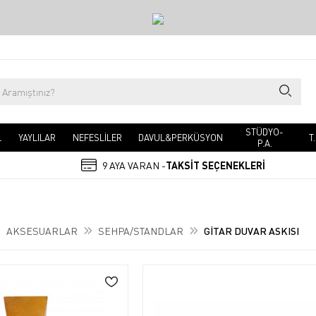
STÜDYO-
L
YAYLILAR
NEFESLİLER
DAVUL&PERKÜSYON
T
P.A.
9 AYA VARAN -
TAKSİT SEÇENEKLERİ
AKSESUARLAR
SEHPA/STANDLAR
GİTAR DUVAR ASKISI