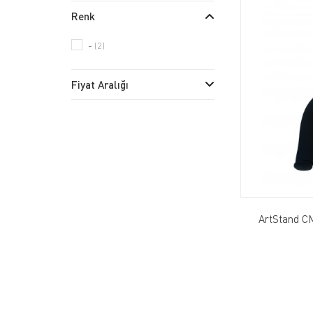
Renk
-
(2)
Fiyat Aralığı
ArtStand C