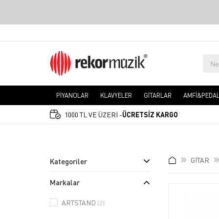
PİYANOLAR
KLAVYELER
GİTARLAR
AMFİ&PEDA
1000 TL VE ÜZERİ -
ÜCRETSİZ KARGO
GİTAR
Kategoriler
Markalar
ARTSTAND
(2)