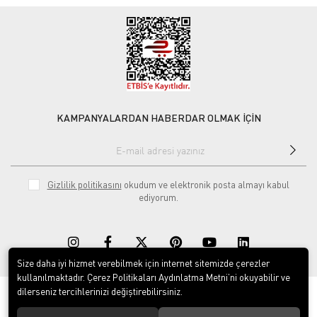
KAMPANYALARDAN HABERDAR OLMAK İÇİN
Gizlilik politikasını
okudum ve elektronik posta almayı kabul
ediyorum.
Size daha iyi hizmet verebilmek için internet sitemizde çerezler
kullanılmaktadır. Çerez Politikaları Aydınlatma Metni’ni okuyabilir ve
dilerseniz tercihlerinizi değiştirebilirsiniz.
© 2020
Rekor Müzik
. Tüm hakları saklıdır.