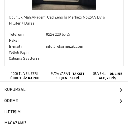
Odunluk Mah.Akademi Cad.Zeno İş Merkezi No:2AA D:16
Nilüfer / Bursa
Telefon :
0224 220 65 27
Faks :
E-mail :
info@rekormuzik.com
Yetkili Kişi :
Çalışma Saatleri :
1000 TL VE ÜZERİ
9 AYA VARAN -
TAKSİT
GÜVENLİ -
ONLINE
-
ÜCRETSİZ KARGO
SEÇENEKLERİ
ALIŞVERİŞ
KURUMSAL
ÖDEME
İLETİŞİM
MAĞAZAMIZ