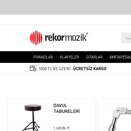
PİYANOLAR
KLAVYELER
GİTARLAR
AMFİ&PEDA
1000 TL VE ÜZERİ -
ÜCRETSİZ KARGO
DAVUL
TABURELERİ
1
ÜRÜN