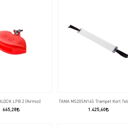
LOCK LPB 2 (Kırmızı)
TAMA MS20SN14S Trampet Kort Teli
665,28
1.425,60