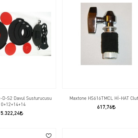
-D-S2 Davul Susturucusu
Maxtone HS616TMCL Hİ-HAT Clu
10+12+14+14
617,76
5.322,24