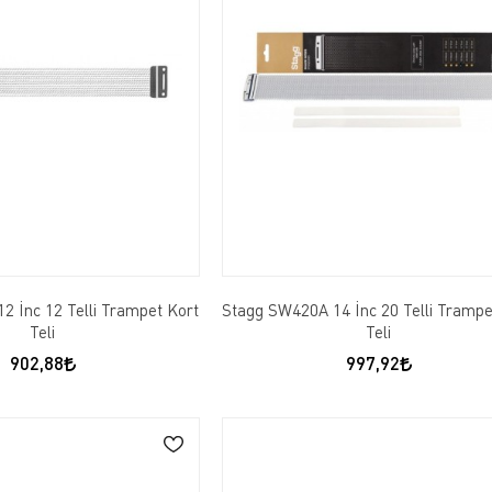
2 İnc 12 Telli Trampet Kort
Stagg SW420A 14 İnc 20 Telli Trampe
Teli
Teli
902,88
997,92