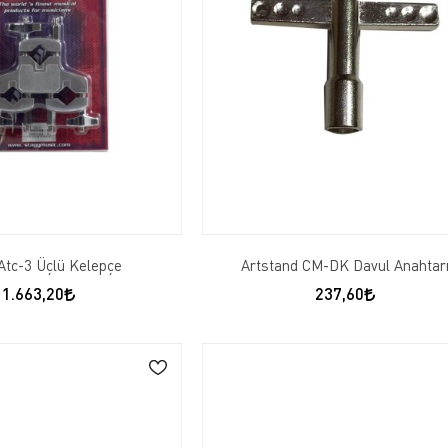
Atc-3 Üçlü Kelepçe
Artstand CM-DK Davul Anahtar
1.663,20
237,60