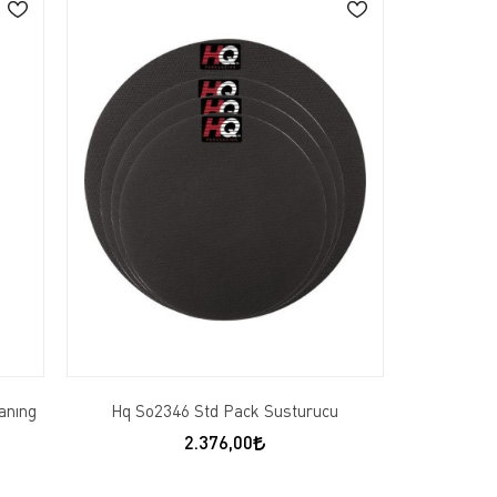
anıng
Hq So2346 Std Pack Susturucu
2.376,00