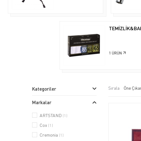
TEMİZLİK&BA
1
ÜRÜN
Sırala
Kategoriler
Markalar
ARTSTAND
(1)
Cox
(1)
Cremonia
(1)