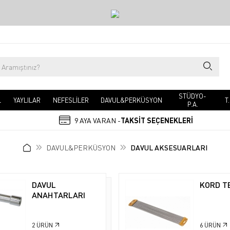
STÜDYO-
L
YAYLILAR
NEFESLİLER
DAVUL&PERKÜSYON
T
P.A.
9 AYA VARAN -
TAKSİT SEÇENEKLERİ
DAVUL&PERKÜSYON
DAVUL AKSESUARLARI
DAVUL
KORD T
ANAHTARLARI
2
ÜRÜN
6
ÜRÜN