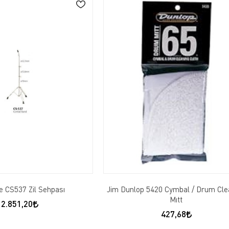
e CS537 Zil Sehpası
Jim Dunlop 5420 Cymbal / Drum Cle
Mıtt
2.851,20
427,68