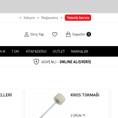
İletişim
Mağazamız
Teknik Servis
Giriş Yap
Sepetim
0
.H.M
T.SM.
KİTAP&DERGİ
OUTLET
MARKALAR
GÜVENLİ -
ONLINE ALIŞVERİŞ
ELLERİ
KROS TOKMAĞI
2
ÜRÜN