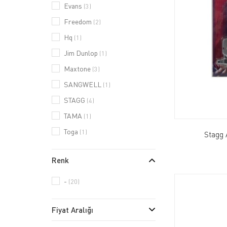
Evans
(3)
Freedom
(2)
Hq
(1)
Jim Dunlop
(1)
Maxtone
(3)
SANGWELL
(1)
STAGG
(4)
TAMA
(1)
Toga
(1)
Stagg 
Renk
-
(20)
Fiyat Aralığı