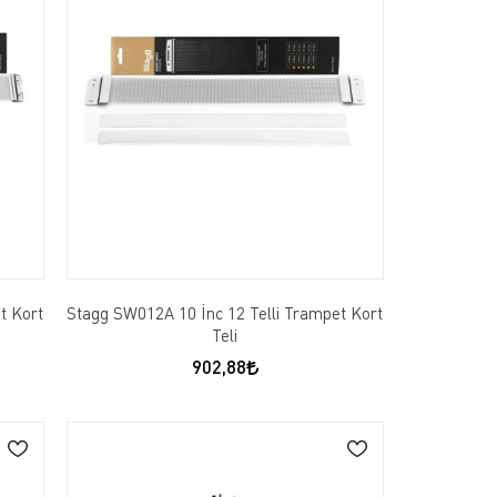
t Kort
Stagg SW012A 10 İnc 12 Telli Trampet Kort
Teli
902,88