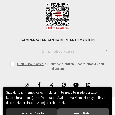
KAMPANYALARDAN HABERDAR OLMAK İÇİN
Gizlilik politikasını
okudum ve elektronik posta almayı kabul
ediyorum.
Size daha iyi hizmet verebilmek için internet sitemizde çerezler
kullanılmaktadır. Çerez Politikaları Aydınlatma Metni’ni okuyabilir ve
dilerseniz tercihlerinizi değiştirebilirsiniz.
© 2020
Rekor Müzik
. Tüm hakları saklıdır.
Tercihleri Ayarla
Tümünü Kabul Et