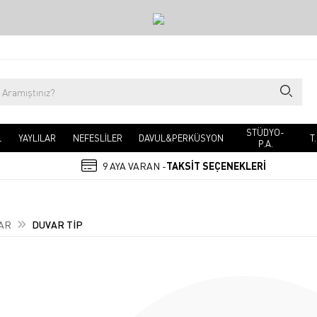
STÜDYO-
L
YAYLILAR
NEFESLİLER
DAVUL&PERKÜSYON
T
P.A.
9 AYA VARAN -
TAKSİT SEÇENEKLERİ
AR
DUVAR TİP