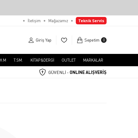
İletişim
Mağazamız
Teknik Servis
Giriş Yap
Sepetim
0
.H.M
T.SM.
KİTAP&DERGİ
OUTLET
MARKALAR
GÜVENLİ -
ONLINE ALIŞVERİŞ