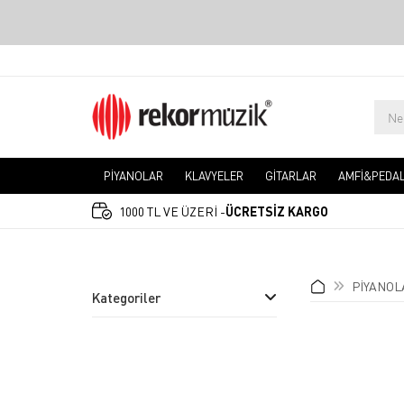
PİYANOLAR
KLAVYELER
GİTARLAR
AMFİ&PEDA
1000 TL VE ÜZERİ -
ÜCRETSİZ KARGO
PİYANOL
Kategoriler