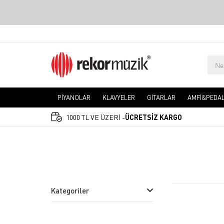
PİYANOLAR
KLAVYELER
GİTARLAR
AMFİ&PEDA
1000 TL VE ÜZERİ -
ÜCRETSİZ KARGO
Kategoriler