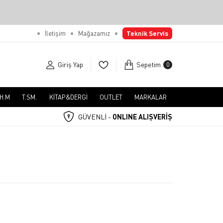
İletişim
Mağazamız
Teknik Servis
Giriş Yap
Sepetim
0
.H.M
T.SM.
KİTAP&DERGİ
OUTLET
MARKALAR
GÜVENLİ -
ONLINE ALIŞVERİŞ