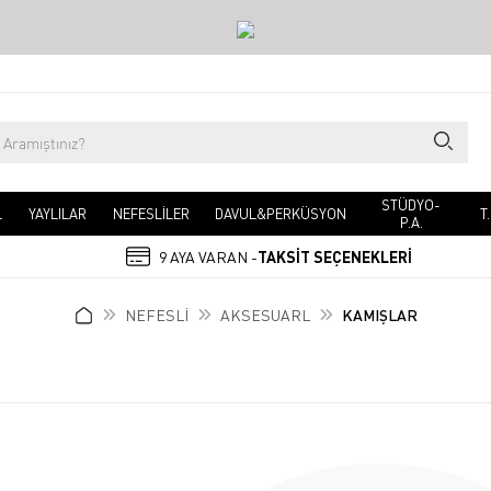
STÜDYO-
L
YAYLILAR
NEFESLİLER
DAVUL&PERKÜSYON
T
P.A.
9 AYA VARAN -
TAKSİT SEÇENEKLERİ
NEFESLİ
AKSESUARL
KAMIŞLAR