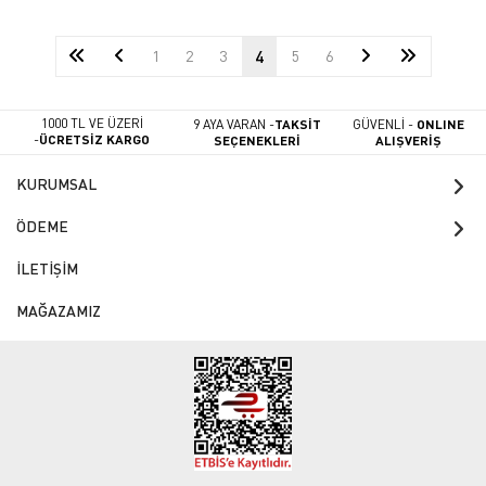
1
2
3
4
5
6
1000 TL VE ÜZERİ
9 AYA VARAN -
TAKSİT
GÜVENLİ -
ONLINE
-
ÜCRETSİZ KARGO
SEÇENEKLERİ
ALIŞVERİŞ
KURUMSAL
ÖDEME
İLETİŞİM
MAĞAZAMIZ