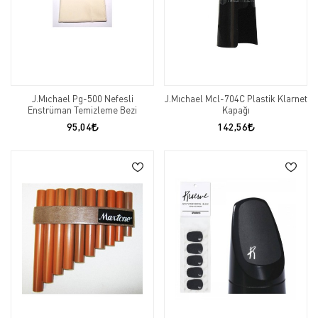
J.Mıchael Pg-500 Nefesli
J.Mıchael Mcl-704C Plastik Klarnet
Enstrüman Temizleme Bezi
Kapağı
95,04
142,56