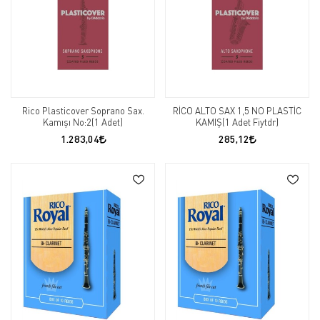
Rico Plasticover Soprano Sax.
RİCO ALTO SAX 1,5 NO PLASTİC
Kamışı No:2(1 Adet)
KAMIŞ(1 Adet Fiytdr)
1.283,04
285,12