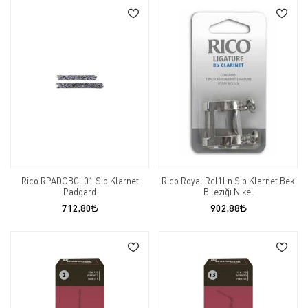
Rico RPADGBCL01 Sib Klarnet
Rico Royal Rcl1Ln Sıb Klarnet Bek
Padgard
Bılezığı Nıkel
712,80
902,88