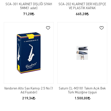
SCA-301 KLARNET DİŞLİĞİ SİYAH
SCA-202 KLARNET DERİ KELEPÇE
5MM(1 adet)
VE PLASTİK KAPAK
71,28
665,28
Vandoren Alto Sax Kamışı 2.5 No (1
Saturn CL-M3181 Takım Açık Bek
Ad.Fiyatıdır)
Türk Müziğine Uygun
219,34
1.500,00