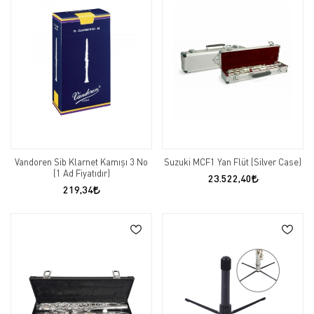
Vandoren Sib Klarnet Kamışı 3 No
Suzuki MCF1 Yan Flüt (Silver Case)
(1 Ad Fiyatıdır)
23.522,40
219,34