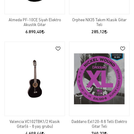
Almeda PF-10CE Siyah Elektro
Orphee NX35 Takım Klasik Gitar
Akustik Gitar
Teli
6.890,40
285,12
Valencia VC102TBK1/2 Klasik
Daddarıo Exl120-8 8 Telli Elektro
Gitar(6 - 8 yaş grubu)
Gitar Teli
4.609,44
760,32