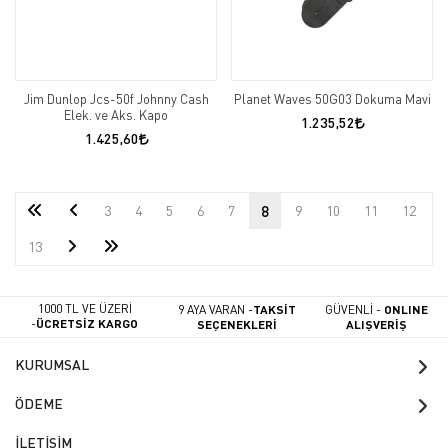
Jim Dunlop Jcs-50f Johnny Cash
Planet Waves 50G03 Dokuma Mavi
Elek. ve Aks. Kapo
1.235,52
1.425,60
3
4
5
6
7
8
9
10
11
12
13
1000 TL VE ÜZERİ
9 AYA VARAN -
TAKSİT
GÜVENLİ -
ONLINE
-
ÜCRETSİZ KARGO
SEÇENEKLERİ
ALIŞVERİŞ
KURUMSAL
ÖDEME
İLETİŞİM