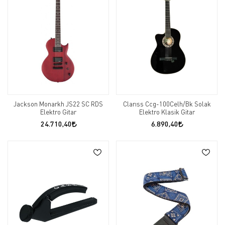
Jackson Monarkh JS22 SC RDS
Clarıss Ccg-100Celh/Bk Solak
Elektro Gitar
Elektro Klasik Gitar
24.710,40
6.890,40