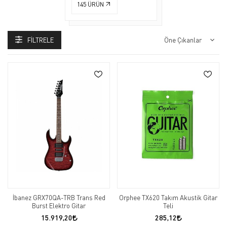
145
ÜRÜN
FILTRELE
İbanez GRX70QA-TRB Trans Red
Orphee TX620 Takım Akustik Gitar
Burst Elektro Gitar
Teli
15.919,20
285,12