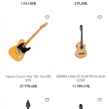
1.041,85
237,60
Squier Classic Vibe '50s Tele MN
ADMİRA LENA-EC ELEKTRO KLASIK
BTB
GITAR
37.778,40
11.789,31