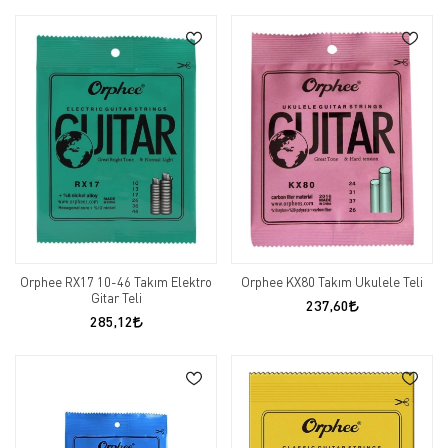
Orphee RX17 10-46 Takım Elektro
Orphee KX80 Takım Ukulele Teli
Gitar Teli
237,60
285,12