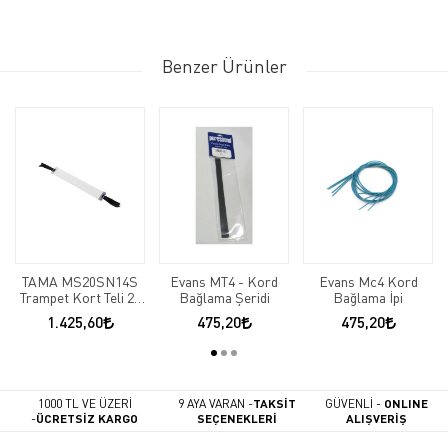
Benzer Ürünler
TAMA MS20SN14S
Evans MT4 - Kord
Evans Mc4 Kord
Trampet Kort Teli 20
Bağlama Şeridi
Bağlama İpi
Li
1.425,60
475,20
475,20
1000 TL VE ÜZERİ
9 AYA VARAN -
TAKSİT
GÜVENLİ -
ONLINE
-
ÜCRETSİZ KARGO
SEÇENEKLERİ
ALIŞVERİŞ