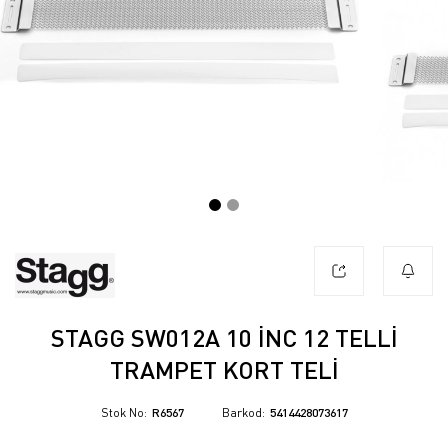
STAGG SW012A 10 İNC 12 TELLI
TRAMPET KORT TELI
Stok No
R6567
Barkod
5414428073617