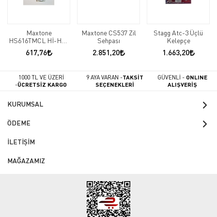
Maxtone
Maxtone CS537 Zil
Stagg Atc-3 Üçlü
HS616TMCL Hİ-HAT
Sehpası
Kelepçe
Clutch
617,76
2.851,20
1.663,20
1000 TL VE ÜZERİ
9 AYA VARAN -
TAKSİT
GÜVENLİ -
ONLINE
-
ÜCRETSİZ KARGO
SEÇENEKLERİ
ALIŞVERİŞ
KURUMSAL
ÖDEME
İLETİŞİM
MAĞAZAMIZ