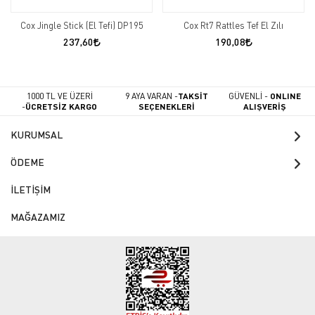
Cox Jingle Stick (El Tefi) DP195
Cox Rt7 Rattles Tef El Zılı
237,60
190,08
1000 TL VE ÜZERİ
9 AYA VARAN -
TAKSİT
GÜVENLİ -
ONLINE
-
ÜCRETSİZ KARGO
SEÇENEKLERİ
ALIŞVERİŞ
KURUMSAL
ÖDEME
İLETİŞİM
MAĞAZAMIZ