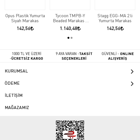
Opus Plastik Yumurta
Tycoon TMPB-Y
Stagg EGG-MA 2 li
Siyah Marakas
Beaded Marakas -
Yumurta Marakas
Sarı
142,56
1.140,48
142,56
1000 TL VE ÜZERİ
9 AYA VARAN -
TAKSİT
GÜVENLİ -
ONLINE
-
ÜCRETSİZ KARGO
SEÇENEKLERİ
ALIŞVERİŞ
KURUMSAL
ÖDEME
İLETİŞİM
MAĞAZAMIZ