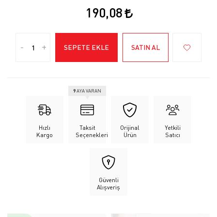
190,08
-
+
SEPETE EKLE
SATIN AL
9
AYA VARAN
Hızlı
Taksit
Orijinal
Yetkili
Kargo
Seçenekleri
Ürün
Satıcı
Güvenli
Alışveriş