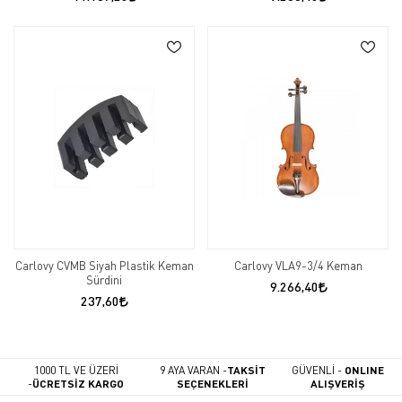
Carlovy CVMB Siyah Plastik Keman
Carlovy VLA9-3/4 Keman
Sürdini
9.266,40
237,60
1000 TL VE ÜZERİ
9 AYA VARAN -
TAKSİT
GÜVENLİ -
ONLINE
-
ÜCRETSİZ KARGO
SEÇENEKLERİ
ALIŞVERİŞ