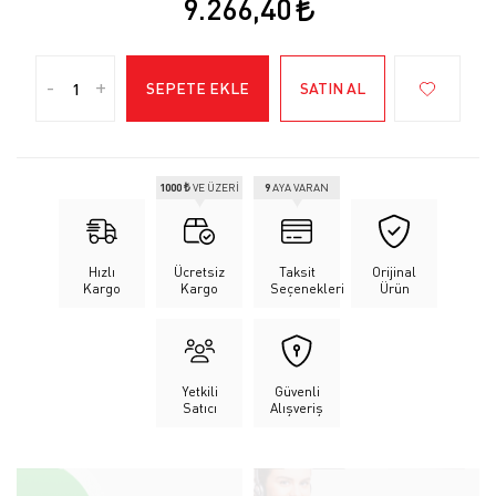
9.266,40
-
+
SEPETE EKLE
SATIN AL
1000 ₺
VE ÜZERİ
9
AYA VARAN
Hızlı
Ücretsiz
Taksit
Orijinal
Kargo
Kargo
Seçenekleri
Ürün
Yetkili
Güvenli
Satıcı
Alışveriş