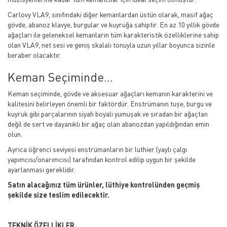
Carlovy VLA9, sınıfındaki diğer kemanlardan üstün olarak, masif ağaç
gövde, abanoz klavye, burgular ve kuyruğa sahiptir. En az 10 yıllık gövde
ağaçları ile geleneksel kemanların tüm karakteristik özelliklerine sahip
olan VLA9, net sesi ve geniş skalalı tonuyla uzun yıllar boyunca sizinle
beraber olacaktır.
Keman Seçiminde...
Keman seçiminde, gövde ve aksesuar ağaçları kemanın karakterini ve
kalitesini belirleyen önemli bir faktördür. Enstrümanın tuşe, burgu ve
kuyruk gibi parçalarının siyah boyalı yumuşak ve sıradan bir ağaçtan
değil de sert ve dayanıklı bir ağaç olan abanozdan yapıldığından emin
olun.
Ayrıca öğrenci seviyesi enstrümanların bir luthier (yaylı çalgı
yapımcısı/onarımcısı) tarafından kontrol edilip uygun bir şekilde
ayarlanması gereklidir.
Satın alacağınız tüm ürünler, lüthiye kontrolünden geçmiş
şekilde size teslim edilecektir.
TEKNİK ÖZELLİKLER