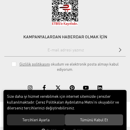
KAMPANYALARDAN HABERDAR OLMAK İÇİN
Gizlilik politikasını
okudum ve elektronik posta almayı kabul
ediyorum.
Size daha iyi hizmet verebilmek için internet sitemizde çerezler
kullanılmaktadır. Çerez Politikaları Aydınlatma Metni’ni okuyabilir ve
dilerseniz tercihlerinizi değiştirebilirsiniz.
© 2020
Rekor Müzik
. Tüm hakları saklıdır.
Tercihleri Ayarla
Tümünü Kabul Et
®