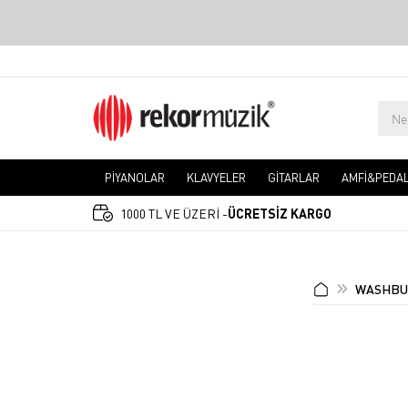
PİYANOLAR
KLAVYELER
GİTARLAR
AMFİ&PEDA
1000 TL VE ÜZERİ -
ÜCRETSİZ KARGO
WASHB