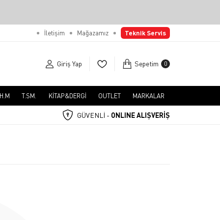
İletişim
Mağazamız
Teknik Servis
Giriş Yap
Sepetim
0
.H.M
T.SM.
KİTAP&DERGİ
OUTLET
MARKALAR
GÜVENLİ -
ONLINE ALIŞVERİŞ