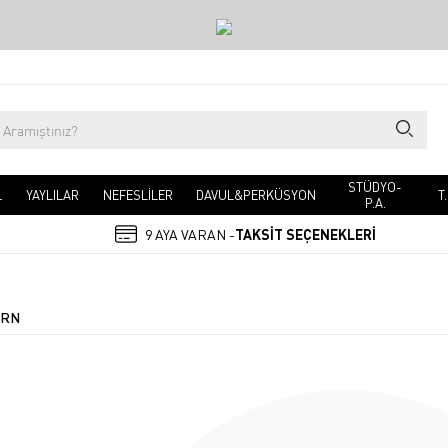
STÜDYO-
L
YAYLILAR
NEFESLİLER
DAVUL&PERKÜSYON
T
P.A.
9 AYA VARAN -
TAKSİT SEÇENEKLERİ
URN