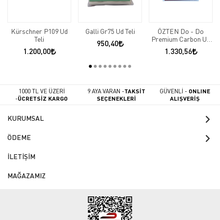
Kürschner P109 Ud
Galli Gr75 Ud Teli
ÖZTEN Do - Do
Teli
Premium Carbon Ud
950,40
Teli
1.200,00
1.330,56
1000 TL VE ÜZERİ
9 AYA VARAN -
TAKSİT
GÜVENLİ -
ONLINE
-
ÜCRETSİZ KARGO
SEÇENEKLERİ
ALIŞVERİŞ
KURUMSAL
ÖDEME
İLETİŞİM
MAĞAZAMIZ