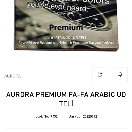
AURORA
AURORA PREMIUM FA-FA ARABIC UD
TELI
Stok No
7432
Barkod
20220792