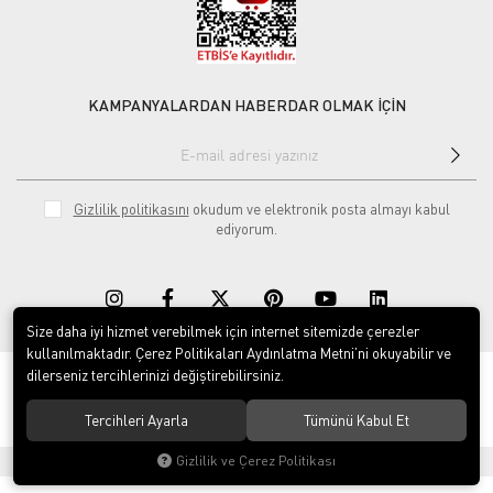
KAMPANYALARDAN HABERDAR OLMAK İÇİN
Gizlilik politikasını
okudum ve elektronik posta almayı kabul
ediyorum.
Size daha iyi hizmet verebilmek için internet sitemizde çerezler
kullanılmaktadır. Çerez Politikaları Aydınlatma Metni’ni okuyabilir ve
dilerseniz tercihlerinizi değiştirebilirsiniz.
© 2020
Rekor Müzik
. Tüm hakları saklıdır.
Tercihleri Ayarla
Tümünü Kabul Et
Gizlilik ve Çerez Politikası
®
Hipotenüs
Yeni Nesil E-Ticaret Sistemleri ile Hazırlanmıştır.