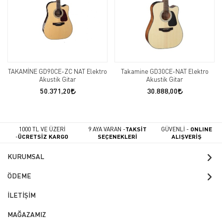
TAKAMİNE GD90CE-ZC NAT Elektro
Takamine GD30CE-NAT Elektro
Akustik Gitar
Akustik Gitar
50.371,20
30.888,00
1000 TL VE ÜZERİ
9 AYA VARAN -
TAKSİT
GÜVENLİ -
ONLINE
-
ÜCRETSİZ KARGO
SEÇENEKLERİ
ALIŞVERİŞ
KURUMSAL
ÖDEME
İLETİŞİM
MAĞAZAMIZ