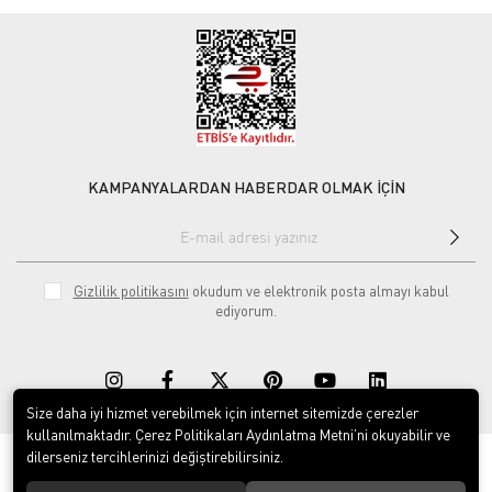
KAMPANYALARDAN HABERDAR OLMAK İÇİN
Gizlilik politikasını
okudum ve elektronik posta almayı kabul
ediyorum.
Size daha iyi hizmet verebilmek için internet sitemizde çerezler
kullanılmaktadır. Çerez Politikaları Aydınlatma Metni’ni okuyabilir ve
dilerseniz tercihlerinizi değiştirebilirsiniz.
© 2020
Rekor Müzik
. Tüm hakları saklıdır.