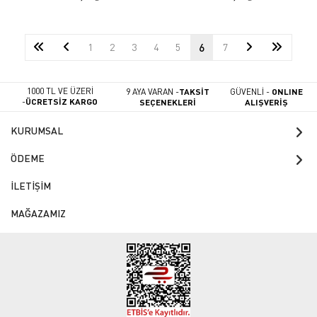
1
2
3
4
5
6
7
1000 TL VE ÜZERİ
9 AYA VARAN -
TAKSİT
GÜVENLİ -
ONLINE
-
ÜCRETSİZ KARGO
SEÇENEKLERİ
ALIŞVERİŞ
KURUMSAL
ÖDEME
İLETİŞİM
MAĞAZAMIZ