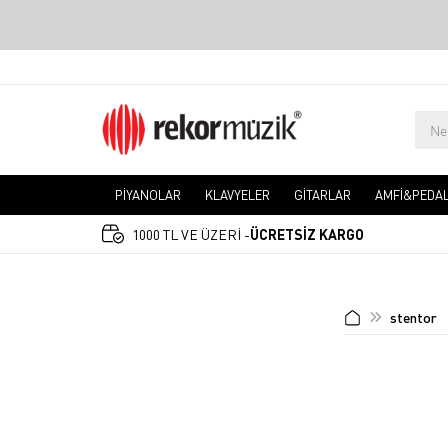
PİYANOLAR
KLAVYELER
GİTARLAR
AMFİ&PEDA
1000 TL VE ÜZERİ -
ÜCRETSİZ KARGO
stentor