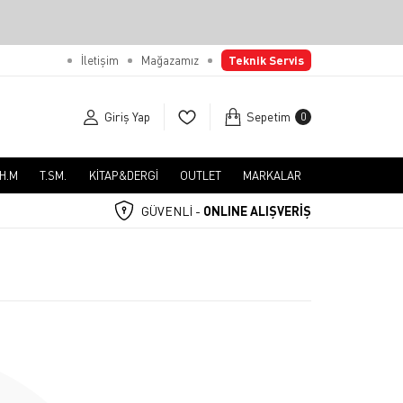
İletişim
Mağazamız
Teknik Servis
Giriş Yap
Sepetim
0
.H.M
T.SM.
KİTAP&DERGİ
OUTLET
MARKALAR
GÜVENLİ -
ONLINE ALIŞVERİŞ