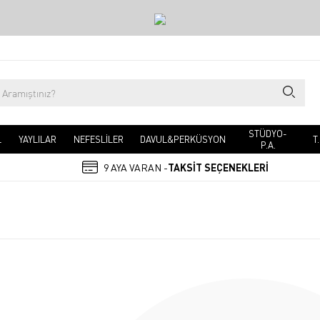
STÜDYO-
L
YAYLILAR
NEFESLİLER
DAVUL&PERKÜSYON
T
P.A.
9 AYA VARAN -
TAKSİT SEÇENEKLERİ