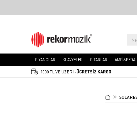
PİYANOLAR
KLAVYELER
GİTARLAR
AMFİ&PEDA
1000 TL VE ÜZERİ -
ÜCRETSİZ KARGO
SOLARE