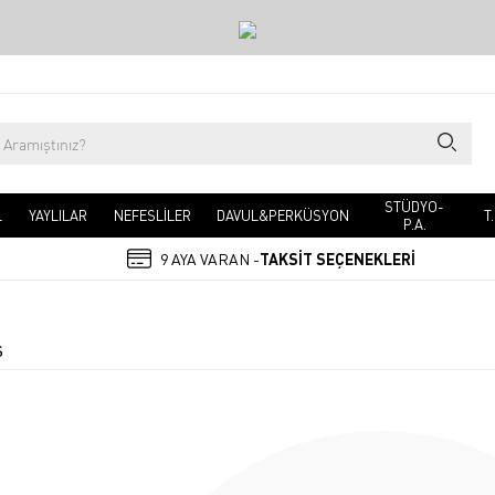
STÜDYO-
L
YAYLILAR
NEFESLİLER
DAVUL&PERKÜSYON
T
P.A.
9 AYA VARAN -
TAKSİT SEÇENEKLERİ
S