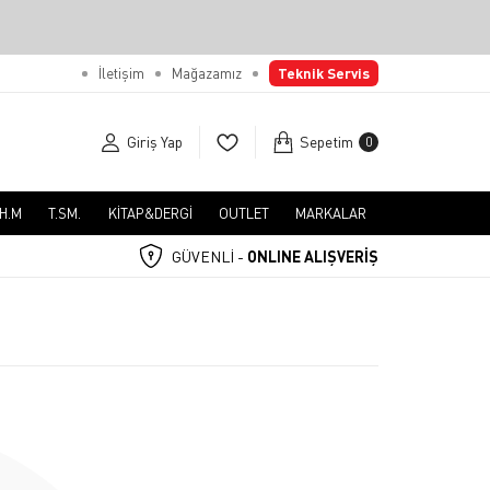
İletişim
Mağazamız
Teknik Servis
Giriş Yap
Sepetim
0
.H.M
T.SM.
KİTAP&DERGİ
OUTLET
MARKALAR
GÜVENLİ -
ONLINE ALIŞVERİŞ