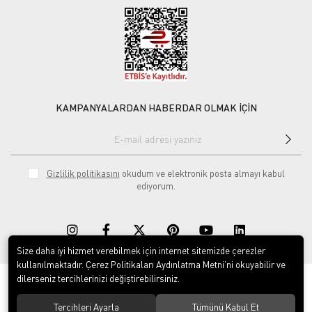
KAMPANYALARDAN HABERDAR OLMAK İÇİN
Gizlilik politikasını
okudum ve elektronik posta almayı kabul
ediyorum.
Size daha iyi hizmet verebilmek için internet sitemizde çerezler
kullanılmaktadır. Çerez Politikaları Aydınlatma Metni’ni okuyabilir ve
dilerseniz tercihlerinizi değiştirebilirsiniz.
© 2020
Rekor Müzik
. Tüm hakları saklıdır.
Tercihleri Ayarla
Tümünü Kabul Et