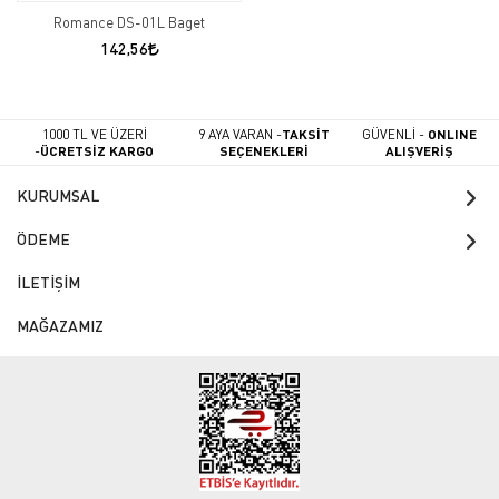
Romance DS-01L Baget
142,56
1000 TL VE ÜZERİ
9 AYA VARAN -
TAKSİT
GÜVENLİ -
ONLINE
-
ÜCRETSİZ KARGO
SEÇENEKLERİ
ALIŞVERİŞ
KURUMSAL
ÖDEME
İLETİŞİM
MAĞAZAMIZ