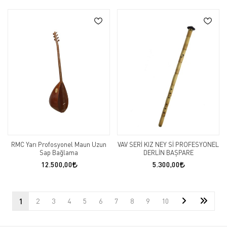
RMC Yarı Profosyonel Maun Uzun
VAV SERİ KIZ NEY Sİ PROFESYONEL
Sap Bağlama
DERLİN BAŞPARE
12.500,00
5.300,00
1
2
3
4
5
6
7
8
9
10