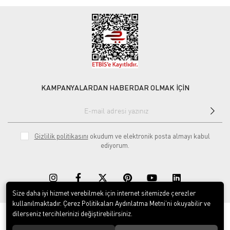
KAMPANYALARDAN HABERDAR OLMAK İÇİN
Gizlilik politikasını
okudum ve elektronik posta almayı kabul
ediyorum.
Size daha iyi hizmet verebilmek için internet sitemizde çerezler
kullanılmaktadır. Çerez Politikaları Aydınlatma Metni’ni okuyabilir ve
dilerseniz tercihlerinizi değiştirebilirsiniz.
© 2020
Rekor Müzik
. Tüm hakları saklıdır.