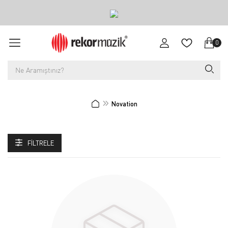
0
Novation
FILTRELE