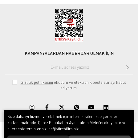
KAMPANYALARDAN HABERDAR OLMAK İÇİN
Gizlilik politikasını
okudum ve elektronik posta almayı kabul
ediyorum.
Size daha iyi hizmet verebilmek için internet sitemizde çerezler
kullanılmaktadır. Çerez Politikaları Aydınlatma Metni’ni okuyabilir ve
dilerseniz tercihlerinizi değiştirebilirsiniz.
© 2020
Rekor Müzik
. Tüm hakları saklıdır.