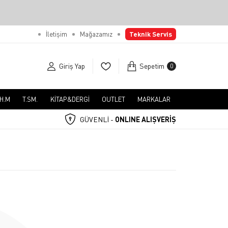
İletişim
Mağazamız
Teknik Servis
Giriş Yap
Sepetim
0
.H.M
T.SM.
KİTAP&DERGİ
OUTLET
MARKALAR
GÜVENLİ -
ONLINE ALIŞVERİŞ