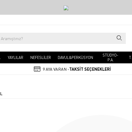
STÜDYO-
L
YAYLILAR
NEFESLİLER
DAVUL&PERKÜSYON
T
P.A.
9 AYA VARAN -
TAKSİT SEÇENEKLERİ
L