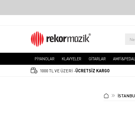
PİYANOLAR
KLAVYELER
GİTARLAR
AMFİ&PEDA
1000 TL VE ÜZERİ -
ÜCRETSİZ KARGO
İSTANBU