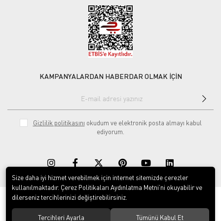
KAMPANYALARDAN HABERDAR OLMAK İÇİN
Gizlilik politikasını
okudum ve elektronik posta almayı kabul
ediyorum.
Size daha iyi hizmet verebilmek için internet sitemizde çerezler
kullanılmaktadır. Çerez Politikaları Aydınlatma Metni’ni okuyabilir ve
dilerseniz tercihlerinizi değiştirebilirsiniz.
© 2020
Rekor Müzik
. Tüm hakları saklıdır.
Tercihleri Ayarla
Tümünü Kabul Et