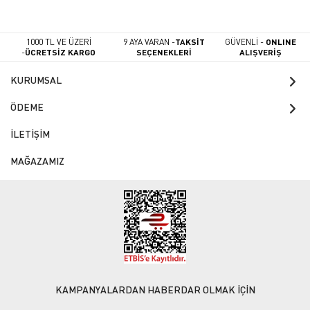
1000 TL VE ÜZERİ
9 AYA VARAN -
TAKSİT
GÜVENLİ -
ONLINE
-
ÜCRETSİZ KARGO
SEÇENEKLERİ
ALIŞVERİŞ
KURUMSAL
ÖDEME
İLETİŞİM
MAĞAZAMIZ
KAMPANYALARDAN HABERDAR OLMAK İÇİN