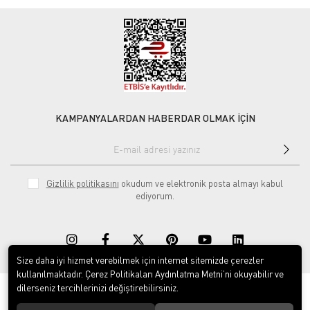
KAMPANYALARDAN HABERDAR OLMAK İÇİN
Gizlilik politikasını
okudum ve elektronik posta almayı kabul
ediyorum.
Size daha iyi hizmet verebilmek için internet sitemizde çerezler
kullanılmaktadır. Çerez Politikaları Aydınlatma Metni’ni okuyabilir ve
dilerseniz tercihlerinizi değiştirebilirsiniz.
© 2020
Rekor Müzik
. Tüm hakları saklıdır.