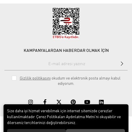
KAMPANYALARDAN HABERDAR OLMAK İÇİN
Gizlilik politikasını
okudum ve elektronik posta almayı kabul
ediyorum.
Size daha iyi hizmet verebilmek için internet sitemizde çerezler
kullanılmaktadır. Çerez Politikaları Aydınlatma Metni’ni okuyabilir ve
dilerseniz tercihlerinizi değiştirebilirsiniz.
© 2020
Rekor Müzik
. Tüm hakları saklıdır.