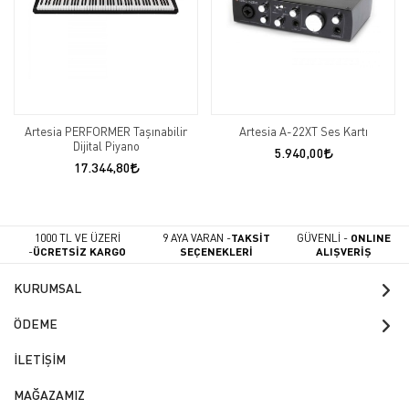
Artesia PERFORMER Taşınabilir
Artesia A-22XT Ses Kartı
Dijital Piyano
5.940,00
17.344,80
1000 TL VE ÜZERİ
9 AYA VARAN -
TAKSİT
GÜVENLİ -
ONLINE
-
ÜCRETSİZ KARGO
SEÇENEKLERİ
ALIŞVERİŞ
KURUMSAL
ÖDEME
İLETİŞİM
MAĞAZAMIZ