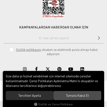
KAMPANYALARDAN HABERDAR OLMAK İÇİN
Gizlilik politikasını
okudum ve elektronik posta almayı kabul
ediyorum.
Size daha iyi hizmet verebilmek için internet sitemizde çerezler
kullanılmaktadır. Çerez Politikaları Aydınlatma Metni’ni okuyabilir ve
dilerseniz tercihlerinizi değiştirebilirsiniz.
© 2020
Rekor Müzik
. Tüm hakları saklıdır.
Tercihleri Ayarla
Tümünü Kabul Et
Gizlilik ve Çerez Politikası
®
Hipotenüs
Yeni Nesil E-Ticaret Sistemleri ile Hazırlanmıştır.