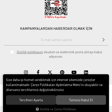
KAMPANYALARDAN HABERDAR OLMAK İÇİN
Gizlilik politikasını
okudum ve elektronik posta almayı kabul
ediyorum.
Size daha iyi hizmet verebilmek için internet sitemizde çerezler
kullanılmaktadır. Çerez Politikaları Aydınlatma Metni’ni okuyabilir ve
dilerseniz tercihlerinizi değiştirebilirsiniz.
© 2020
Rekor Müzik
. Tüm hakları saklıdır.
Tercihleri Ayarla
Tümünü Kabul Et
Gizlilik ve Çerez Politikası
®
Hipotenüs
Yeni Nesil E-Ticaret Sistemleri ile Hazırlanmıştır.