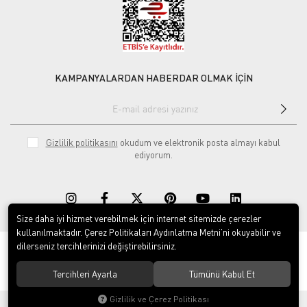
KAMPANYALARDAN HABERDAR OLMAK İÇİN
Gizlilik politikasını
okudum ve elektronik posta almayı kabul
ediyorum.
Size daha iyi hizmet verebilmek için internet sitemizde çerezler
kullanılmaktadır. Çerez Politikaları Aydınlatma Metni’ni okuyabilir ve
dilerseniz tercihlerinizi değiştirebilirsiniz.
© 2020
Rekor Müzik
. Tüm hakları saklıdır.
Tercihleri Ayarla
Tümünü Kabul Et
Gizlilik ve Çerez Politikası
®
Hipotenüs
Yeni Nesil E-Ticaret Sistemleri ile Hazırlanmıştır.