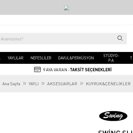
STÜDYO-
L
YAYLILAR
NEFESLİLER
DAVUL&PERKÜSYON
T
P.A.
9 AYA VARAN -
TAKSİT SEÇENEKLERİ
Ana Sayfa
YAYLI
AKSESUARLAR
KUYRUK&ÇENELİKLER
SWING SL