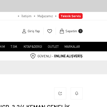
İletişim
Mağazamız
Teknik Servis
Giriş Yap
Sepetim
0
.H.M
T.SM.
KİTAP&DERGİ
OUTLET
MARKALAR
GÜVENLİ -
ONLINE ALIŞVERİŞ
HCR-3 2/4 KEMAN ÇENELIK-