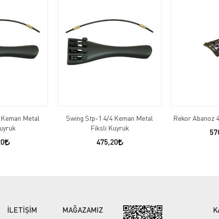
4 Keman Metal
Swing Stp-1 4/4 Keman Metal
Rekor Abanoz 
Kuyruk
Fiksli Kuyruk
57
20
475,20
İLETİŞİM
MAĞAZAMIZ
K