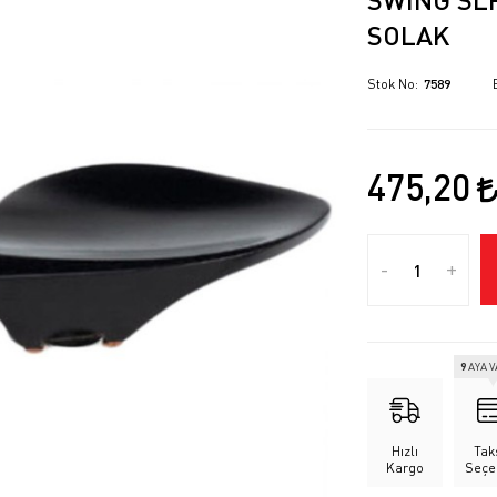
SOLAK
Stok No
7589
475,20
-
+
9
AYA 
Hızlı
Tak
Kargo
Seçe