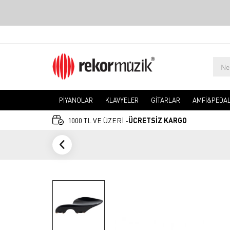
PİYANOLAR
KLAVYELER
GİTARLAR
AMFİ&PEDA
1000 TL VE ÜZERİ -
ÜCRETSİZ KARGO