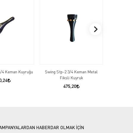
4/4 Keman Kuyruğu
Swing Stp-2 3/4 Keman Metal
Alice Vmt-
Fiksli Kuyruk
0,24
475,20
AMPANYALARDAN HABERDAR OLMAK İÇİN