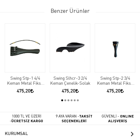
Benzer Ürünler
Swing Stp-1 4/4
Swing Slhcr-3 2/4
Swing Stp-2 3/4
Keman Metal Fiksli
Keman Çenelik-Solak
Keman Metal Fiksli
Kuyruk
Kuyruk
475,20
475,20
475,20
1000 TL VE ÜZERİ
9 AYA VARAN -
TAKSİT
GÜVENLİ -
ONLINE
-
ÜCRETSİZ KARGO
SEÇENEKLERİ
ALIŞVERİŞ
KURUMSAL