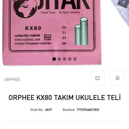
ORPHEE
ORPHEE KX80 TAKIM UKULELE TELI
Stok No
4927
Barkod
7793704001833