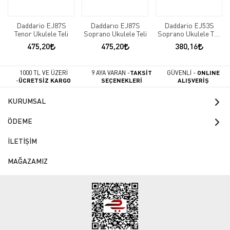
Daddario EJ87S
Daddarıo EJ87S
Daddario EJ53S
Tenor Ukulele Teli
Soprano Ukulele Teli
Soprano Ukulele Teli
Black Nylon
475,20
475,20
380,16
1000 TL VE ÜZERİ
9 AYA VARAN -
TAKSİT
GÜVENLİ -
ONLINE
-
ÜCRETSİZ KARGO
SEÇENEKLERİ
ALIŞVERİŞ
KURUMSAL
ÖDEME
İLETİŞİM
MAĞAZAMIZ