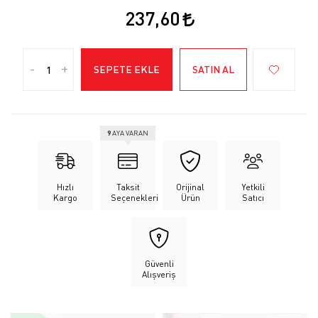
237,60
-
+
SEPETE EKLE
SATIN AL
9
AYA VARAN
Hızlı
Taksit
Orijinal
Yetkili
Kargo
Seçenekleri
Ürün
Satıcı
Güvenli
Alışveriş