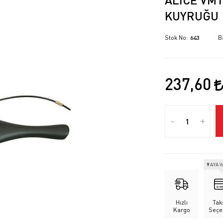
KUYRUĞU
Stok No
643
B
237,60
-
+
9
AYA 
Hızlı
Tak
Kargo
Seçe