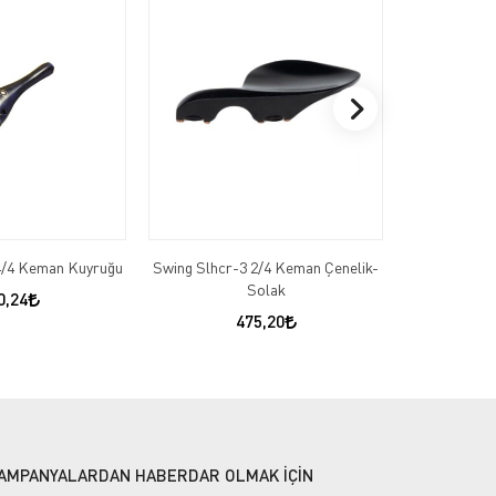
4/4 Keman Kuyruğu
Swing Slhcr-3 2/4 Keman Çenelik-
Swing Stp
Solak
Fi
0,24
475,20
AMPANYALARDAN HABERDAR OLMAK İÇİN