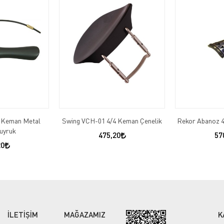
4 Keman Metal
Swing VCH-01 4/4 Keman Çenelik
Rekor Abanoz 
Kuyruk
475,20
57
20
İLETİŞİM
MAĞAZAMIZ
K