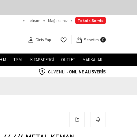
İletişim
Mağazamız
Teknik Servis
Giriş Yap
Sepetim
0
.H.M
T.SM.
KİTAP&DERGİ
OUTLET
MARKALAR
GÜVENLİ -
ONLINE ALIŞVERİŞ
-44 4/4 METAL KEMAN