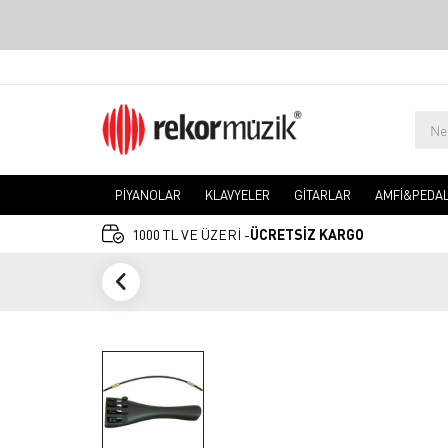
PİYANOLAR
KLAVYELER
GİTARLAR
AMFİ&PEDA
1000 TL VE ÜZERİ -
ÜCRETSİZ KARGO