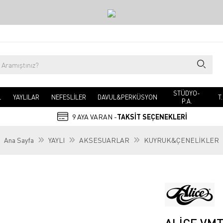
STÜDYO-
L
YAYLILAR
NEFESLİLER
DAVUL&PERKÜSYON
T
P.A.
9 AYA VARAN -
TAKSİT SEÇENEKLERİ
Ana Sayfa
YAYLI
AKSESUARLAR
KUYRUK&ÇENELİKLER
ALICE VMT